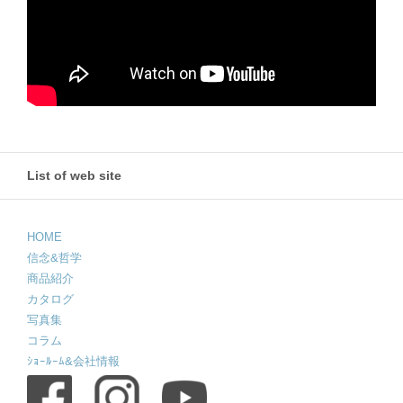
List of web site
HOME
信念&哲学
商品紹介
カタログ
写真集
コラム
ｼｮｰﾙｰﾑ&会社情報