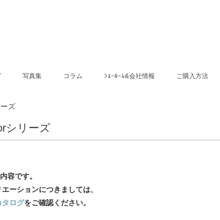
グ
写真集
コラム
ｼｮｰﾙｰﾑ&会社情報
ご購入方法
MIYAMA桧 玄関引き戸
MIYAMA桧 玄関ドア
ジーンズプラス玄関ドア
ヨーロピアン 玄関ドア
顔認証スマートロック 乾電
電気錠らくらくハンズフリ
ラピュアナ室内ドア
ジーンズスタイル室内ドア
地檜建具
リーズ
池式
ーキー
oorシリーズ
の内容です。
エーションにつきましては、
カタログ
をご確認ください。