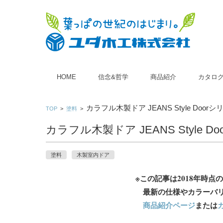
コンテンツに移動
HOME
信念&哲学
商品紹介
カタロ
■ 木製玄関ドア
■ 木製室内ドア
カラフル木製ドア JEANS Style Doorシ
TOP
>
塗料
>
カラフル木製ドア JEANS Style D
塗料
木製室内ドア
※この記事は2018年時点
最新の仕様やカラーバリ
商品紹介ページ
または