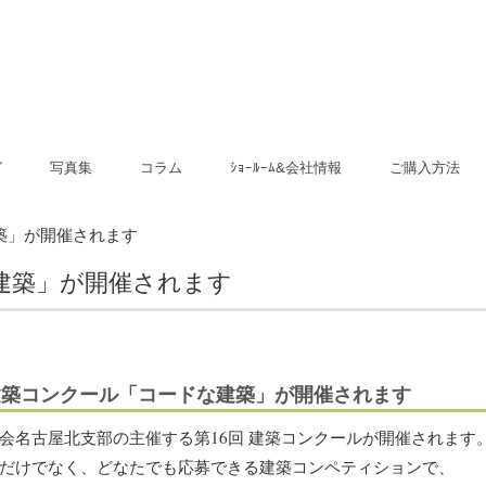
グ
写真集
コラム
ｼｮｰﾙｰﾑ&会社情報
ご購入方法
MIYAMA桧 玄関引き戸
MIYAMA桧 玄関ドア
ジーンズプラス玄関ドア
ヨーロピアン 玄関ドア
顔認証スマートロック 乾電
電気錠らくらくハンズフリ
ラピュアナ室内ドア
ジーンズスタイル室内ドア
地檜建具
建築」が開催されます
池式
ーキー
な建築」が開催されます
 建築コンクール「コードな建築」が開催されます
会名古屋北支部の主催する第16回 建築コンクールが開催されます
だけでなく、どなたでも応募できる建築コンペティションで、