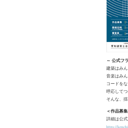
～ 公式フ
建築はみん
音楽はみん
コードをな
呼応してつ
そんな、揺
＜作品募集
詳細は公式
https://kench