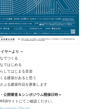
ライヤーより ～
なでつくる
なではじめる
らしてはじまる音楽
くる建築があると思う
さぶる建築作品を募集します
・公開審査＆シンポジウム開催日時＞
WEBサイトにてご確認ください。
iku-concours-758n.org/