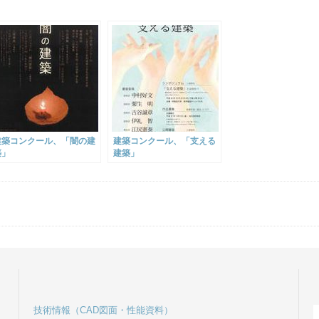
建築コンクール、「闇の建
建築コンクール、「支える
築」
建築」
技術情報（CAD図面・性能資料）