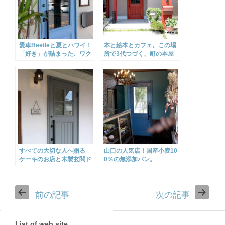
愛車Beetleと夏とハワイ！
本と絵本とカフェ。この場
「好き」が詰まった、ワク
所で3代つづく、町の本屋
ワクする美容室。
さん
すべての大切な人へ贈る
山口の人気店！国産小麦10
ケーキのお店と木製玄関ド
0％の無添加パン。
ア
前の記事
次の記事
List of web site