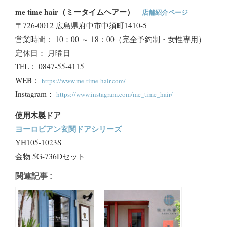
me time hair（ミータイムヘアー）
店舗紹介ページ
〒726-0012 広島県府中市中須町1410-5
営業時間： 10：00 ～ 18：00（完全予約制・女性専用）
定休日： 月曜日
​TEL： 0847-55-4115
WEB：
https://www.me-time-hair.com/
Instagram：
https://www.instagram.com/me_time_hair/
使用木製ドア
ヨーロピアン玄関ドアシリーズ
YH105-1023S
金物 5G-736Dセット
関連記事 :