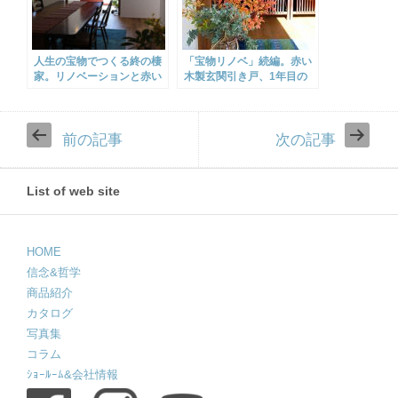
人生の宝物でつくる終の棲
「宝物リノベ」続編。赤い
家。リノベーションと赤い
木製玄関引き戸、1年目の
木製玄関引き戸
お手入れと冬の暮らし
前の記事
次の記事
List of web site
HOME
信念&哲学
商品紹介
カタログ
写真集
コラム
ｼｮｰﾙｰﾑ&会社情報