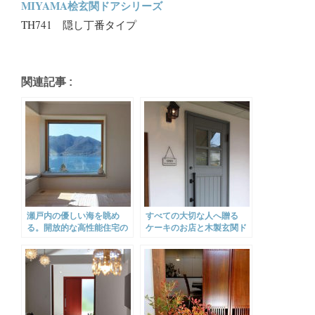
MIYAMA桧玄関ドアシリーズ
TH741 隠し丁番タイプ
関連記事 :
瀬戸内の優しい海を眺め
すべての大切な人へ贈る
る。開放的な高性能住宅の
ケーキのお店と木製玄関ド
暮らし
ア