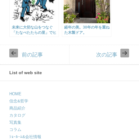
未来に大切な山をつなぐ
経年の美。30年の年を重ね
「たなべたたらの里」でヒ
た木製ドア。
ノキの植林を行いました
前の記事
次の記事
List of web site
HOME
信念&哲学
商品紹介
カタログ
写真集
コラム
ｼｮｰﾙｰﾑ&会社情報