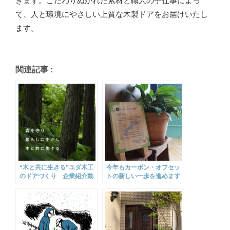
きます。こだわりぬかれた素材と職人の手仕事によっ
て、人と環境にやさしい上質な木製ドアをお届けいたし
ます。
関連記事 :
“木と共に生きる”ユダ木工
今年もカーボン・オフセッ
のドアづくり 企業紹介動
トの新しい一歩を進めます
画を公開しました。