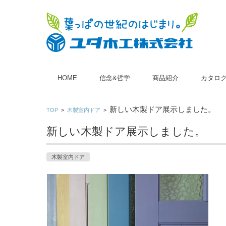
コンテンツに移動
HOME
信念&哲学
商品紹介
カタロ
■ 木製玄関ドア
■ 木製室内ドア
新しい木製ドア展示しました。
TOP
>
木製室内ドア
>
新しい木製ドア展示しました。
木製室内ドア