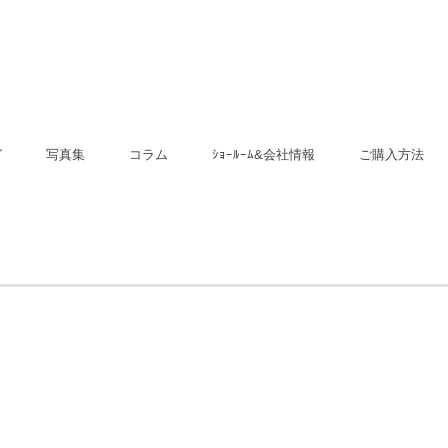
グ
写真集
コラム
ｼｮｰﾙｰﾑ&会社情報
ご購入方法
MIYAMA桧 玄関引き戸
MIYAMA桧 玄関ドア
ジーンズプラス玄関ドア
ヨーロピアン 玄関ドア
顔認証スマートロック 乾電
電気錠らくらくハンズフリ
ラピュアナ室内ドア
ジーンズスタイル室内ドア
地檜建具
池式
ーキー