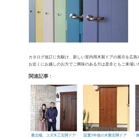
カタログ改訂に先駆け、新しい室内用木製ドアの展示を広島
お近くにお越しのお方でご興味のある方は是非ともご来場い
関連記事 :
最北端、ユダ木工玄関ドア
設置3年後の木製玄関ドア